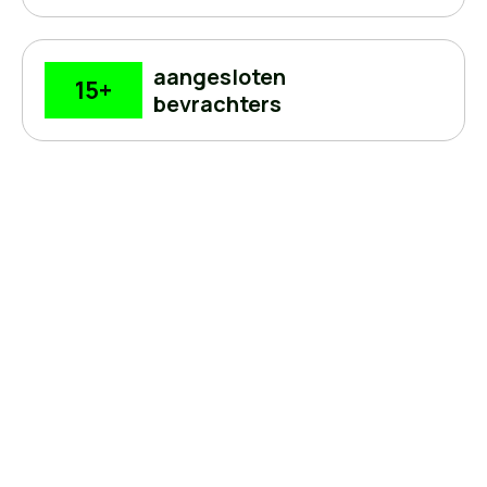
aangesloten
15
+
bevrachters
Digitaal platform voor de
binnen­vaart
Backoffice